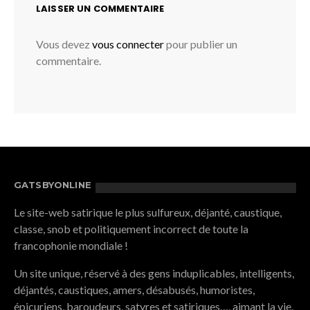
LAISSER UN COMMENTAIRE
Vous devez
vous connecter
pour publier un
commentaire.
GATSBYONLINE
Le site-web satirique le plus sulfureux, déjanté, caustique,
classe, snob et politiquement incorrect de toute la
francophonie mondiale !
Un site unique, réservé à des gens induplicables, intelligents,
déjantés, caustiques, amers, désabusés, humoristes,
épicuriens, baroudeurs, satyres et satiriques…, aimant la vie,