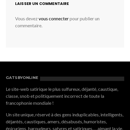
LAISSER UN COMMENTAIRE
Vous devez
vous connecter
pour publier un
commentaire.
GATSBYONLINE
Le site-web satirique le plus sulfureux, déjanté, caustique,
classe, snob et politiquement incorrect de toute la
francophonie mondiale !
Un site unique, réservé à des gens induplicables, intelligents,
déjantés, caustiques, amers, désabusés, humoristes,
épicuriens, baroudeurs, satyres et satiriques…, aimant la vie,