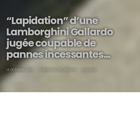
“Lapidation” d’une
Lamborghini Gallardo
jugée coupable de
pannes incessantes…
14 OCTOBRE 2016
6 MINUTES DE LECTURE
1.9K VUES
“Lapidation” d’une Lamborghini Gallardo…
Il y a des jours de pur bonheur, le 15 mars 2011 en fut
un…
Je n’ai cessé d’écrire et dire que les Lamborghini et les