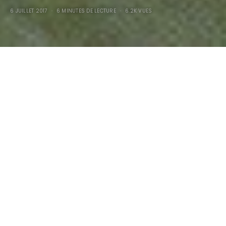
6 JUILLET 2017
6 MINUTES DE LECTURE
6.2K VUES
LE HOT-ROD HI-BOY CITRÖEN
TRACTION AVANT,
35 ANS
APRÈS
…