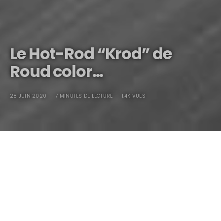
Le Hot-Rod “Krod” de
Roud color…
28 JUIN 2020
7 MINUTES DE LECTURE
1.4K VUES
Le Hot-Rod
“Krod”
de Roud color…