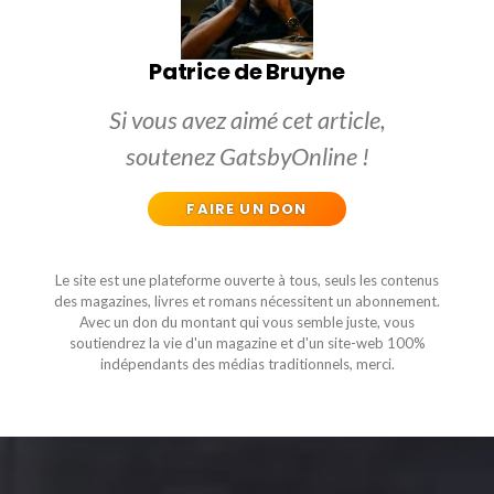
Patrice de Bruyne
Si vous avez aimé cet article,
soutenez GatsbyOnline !
FAIRE UN DON
Le site est une plateforme ouverte à tous, seuls les contenus
des magazines, livres et romans nécessitent un abonnement.
Avec un don du montant qui vous semble juste, vous
soutiendrez la vie d'un magazine et d'un site-web 100%
indépendants des médias traditionnels, merci.