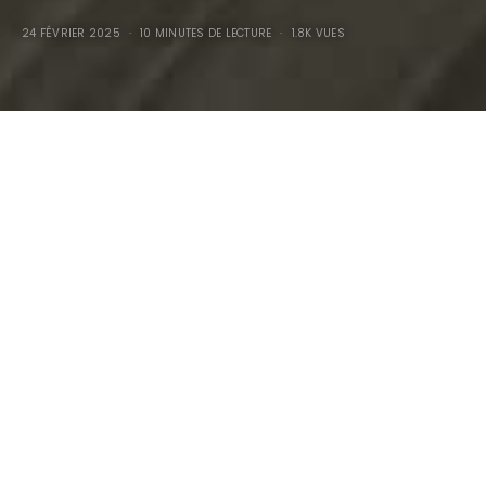
24 FÉVRIER 2025
10 MINUTES DE LECTURE
1.8K VUES
Maserati A6GCS
Monofaro 1949