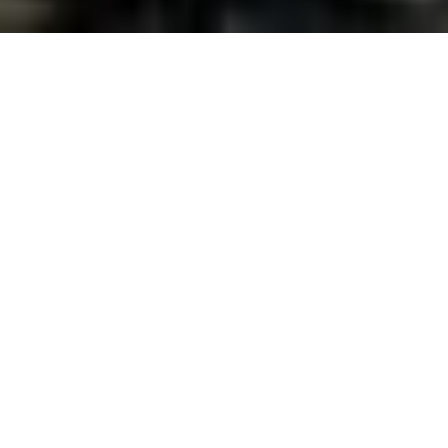
Maybach
, c’est fini !
Daimler-Benz profitera du lancement de la prochaine
Mercedes Classe S, en 2013, pour faire un sort à
Maybach, une marque de limousines très haut de
gamme, ressuscitée en 2002, sans succès…