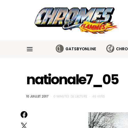
Cookies management panel
GATSBYONLINE
CHRO
nationale7_05
10 JUILLET 2017
0 MINUTES DE LECTURE
46 VUES