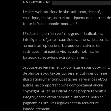
GATSBYONLINE
Le site-web satirique le plus sulfureux, déjanté,
caustique, classe, snob et politiquement incorrect de
toute la francophonie mondiale !
Un site unique, réservé à des gens induplicables,
intelligents, déjantés, caustiques, amers, désabusés,
humoristes, épicuriens, baroudeurs, satyres et
satiriques…, aimant la vie, les automobiles, les
bateaux et les avions extraordinaires…
Si vous êtes légalement propriétaire sous copyright,
de photos et/ou textes qui seraient utilisés comme
illustrations, mentions, pastiches, références et/ou
autres. ne comportant ni ne comportaient aucun
copyright, ni lien, ni indication de propriété visible,
intégré, caché et/ou camouflé, informez-nous en
joignant les preuves légales et cela sera retiré
immédiatement.