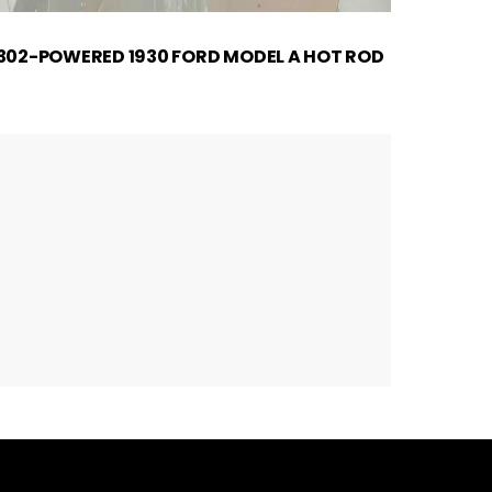
302-POWERED 1930 FORD MODEL A HOT ROD
ATTEI