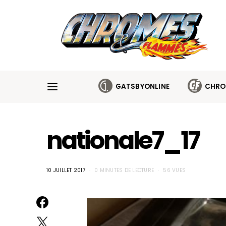
Cookies management panel
GATSBYONLINE
CHRO
nationale7_17
10 JUILLET 2017
0 MINUTES DE LECTURE
56 VUES