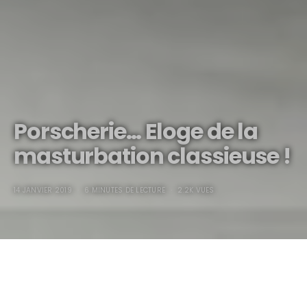
Porscherie… Eloge de la
masturbation classieuse !
14 JANVIER 2019
6 MINUTES DE LECTURE
2.2K VUES
Porscherie… Eloge de la