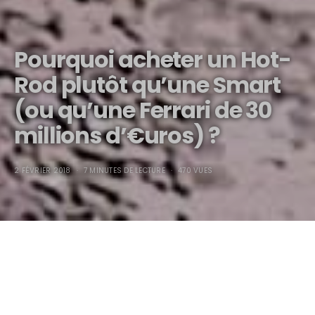
Pourquoi acheter un Hot-
Rod plutôt qu’une Smart
(ou qu’une Ferrari de 30
millions d’€uros) ?
2 FÉVRIER 2018
7 MINUTES DE LECTURE
470 VUES
Pourquoi acheter un Hot-
Rod plutôt qu’une Smart ?