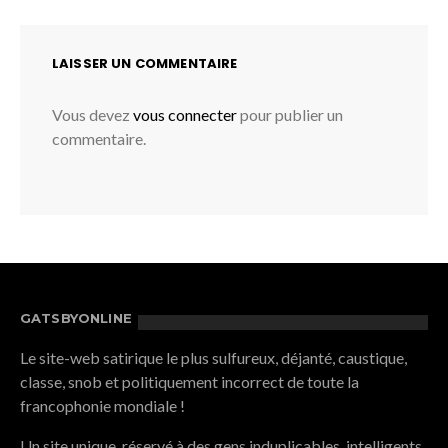
LAISSER UN COMMENTAIRE
Vous devez
vous connecter
pour publier un
commentaire.
GATSBYONLINE
Le site-web satirique le plus sulfureux, déjanté, caustique,
classe, snob et politiquement incorrect de toute la
francophonie mondiale !
Un site unique, réservé à des gens induplicables, intelligents,