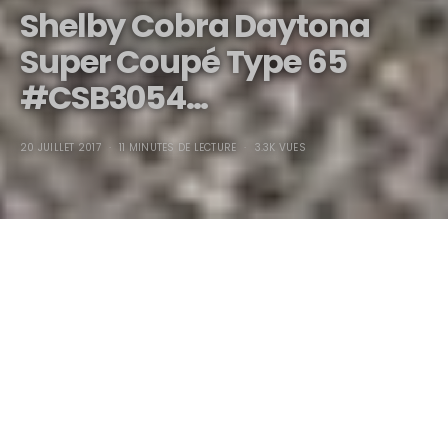
Shelby Cobra Daytona
Super Coupé Type 65
#CSB3054…
20 JUILLET 2017
11 MINUTES DE LECTURE
3.3K VUES
SHELBY COBRA DAYTONA
SUPER COUPÉ TYPE 65
#CSB3054…
Conçue en secret par Pete Brock, le Directeur des Projets
Spéciaux de Shelby, qui venait d’accoucher de la Cobra