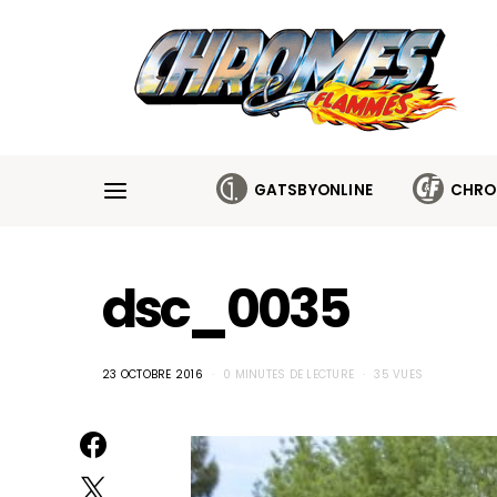
Cookies management panel
GATSBYONLINE
CHRO
dsc_0035
23 OCTOBRE 2016
0 MINUTES DE LECTURE
35 VUES