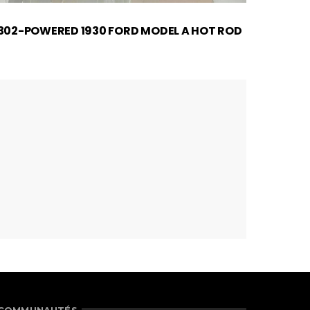
302-POWERED 1930 FORD MODEL A HOT ROD
ATTEI
COMMUNAUTÉS