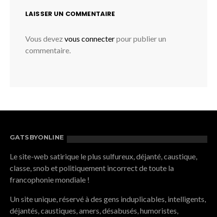
LAISSER UN COMMENTAIRE
Vous devez
vous connecter
pour publier un
commentaire.
GATSBYONLINE
Le site-web satirique le plus sulfureux, déjanté, caustique,
classe, snob et politiquement incorrect de toute la
francophonie mondiale !
Un site unique, réservé à des gens induplicables, intelligents,
déjantés, caustiques, amers, désabusés, humoristes,