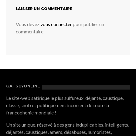
LAISSER UN COMMENTAIRE
Vous devez
vous connecter
pour publier un
commentaire.
GATSBYONLINE
Le site-web satirique le plus sulfureux, déjanté, caustique,
classe, snob et politiquement incorrect de toute la
francophonie mondiale !
Un site unique, réservé à des gens induplicables, intelligents,
déjantés, caustiques, amers, désabusés, humoristes,