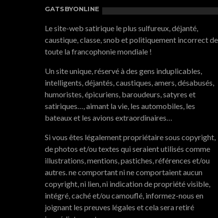
GATSBYONLINE
Le site-web satirique le plus sulfureux, déjanté,
caustique, classe, snob et politiquement incorrect de
toute la francophonie mondiale !
Un site unique, réservé à des gens induplicables,
intelligents, déjantés, caustiques, amers, désabusés,
humoristes, épicuriens, baroudeurs, satyres et
satiriques…, aimant la vie, les automobiles, les
bateaux et les avions extraordinaires…
Si vous êtes légalement propriétaire sous copyright,
de photos et/ou textes qui seraient utilisés comme
illustrations, mentions, pastiches, références et/ou
autres. ne comportant ni ne comportaient aucun
copyright, ni lien, ni indication de propriété visible,
intégré, caché et/ou camouflé, informez-nous en
joignant les preuves légales et cela sera retiré