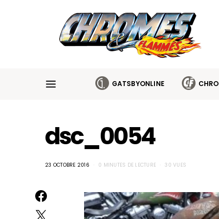
Cookies management panel
GATSBYONLINE
CHRO
dsc_0054
23 OCTOBRE 2016
0 MINUTES DE LECTURE
30 VUES