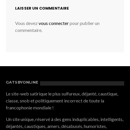
LAISSER UN COMMENTAIRE
Vous devez
vous connecter
pour publier un
commentaire.
GATSBYONLINE
Le site-web satirique le plus sulfureux, déjanté, caustique,
classe, snob et politiquement incorrect de toute la
francophonie mondiale !
Un site unique, réservé à des gens induplicables, intelligents,
déjantés, caustiques, amers, désabusés, humoristes,