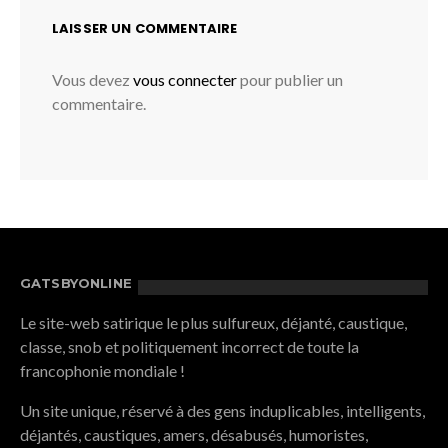
LAISSER UN COMMENTAIRE
Vous devez
vous connecter
pour publier un
commentaire.
GATSBYONLINE
Le site-web satirique le plus sulfureux, déjanté, caustique,
classe, snob et politiquement incorrect de toute la
francophonie mondiale !
Un site unique, réservé à des gens induplicables, intelligents,
déjantés, caustiques, amers, désabusés, humoristes,