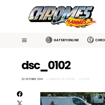
Cookies management panel
GATSBYONLINE
CHRO
dsc_0102
23 OCTOBRE 2016
0 MINUTES DE LECTURE
29 VUES