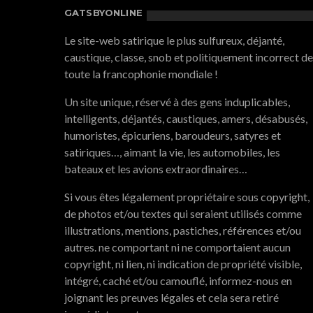
GATSBYONLINE
Le site-web satirique le plus sulfureux, déjanté,
caustique, classe, snob et politiquement incorrect de
toute la francophonie mondiale !
Un site unique, réservé à des gens induplicables,
intelligents, déjantés, caustiques, amers, désabusés,
humoristes, épicuriens, baroudeurs, satyres et
satiriques…, aimant la vie, les automobiles, les
bateaux et les avions extraordinaires…
Si vous êtes légalement propriétaire sous copyright,
de photos et/ou textes qui seraient utilisés comme
illustrations, mentions, pastiches, références et/ou
autres. ne comportant ni ne comportaient aucun
copyright, ni lien, ni indication de propriété visible,
intégré, caché et/ou camouflé, informez-nous en
joignant les preuves légales et cela sera retiré