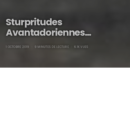
Sturpritudes
Avantadoriennes…
1 OCTOBRE 2019
9 MINUTES DE LECTURE
6.1K VUES
Sturpritudes
Avantadoriennes…
Du latin stuprum (déshonneur, stupre, infamie) : À l’orgie
latine succédèrent les ébats des Barbares, dignes héritiers