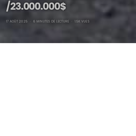
/23.000.000$
17 AOÛT 2025
6 MINUTES DE LECTURE
1.5K VUES
1997 McLaren F1 #062 Le
sanctuaire roulant
/23.000.000$