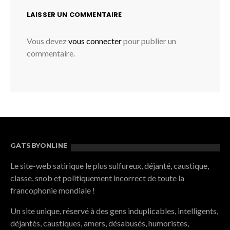
LAISSER UN COMMENTAIRE
Vous devez
vous connecter
pour publier un
commentaire.
GATSBYONLINE
Le site-web satirique le plus sulfureux, déjanté, caustique,
classe, snob et politiquement incorrect de toute la
francophonie mondiale !
Un site unique, réservé à des gens induplicables, intelligents,
déjantés, caustiques, amers, désabusés, humoristes,