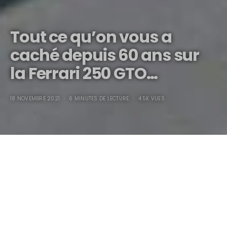
Tout ce qu’on vous a
caché depuis 60 ans sur
la Ferrari 250 GTO…
18 NOVEMBRE 2021
6 MINUTES DE LECTURE
4.5K VUES
L’affaire Ferrari 250 GTO,
déjanté, hallucinant,
incroyable et explosif !