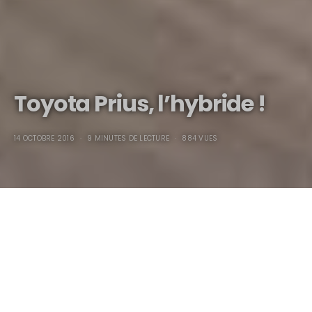
Toyota Prius, l’hybride !
14 OCTOBRE 2016
9 MINUTES DE LECTURE
884 VUES
Toyota Prius, l’hybride !
Amis lecteurs, bonjour, dans cette page je m’adresse à
vous : les possesseurs de Toyota Prius.
Je vous ai pisté sur quelques forums
, j’ai repéré vos
arguments et j’ai bien préparé les miens.