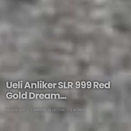
Ueli Anliker SLR 999 Red
Gold Dream…
30 JUIN 2017
7 MINUTES DE LECTURE
2.3K VUES