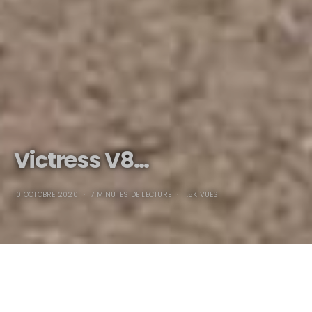
Victress V8…
10 OCTOBRE 2020
7 MINUTES DE LECTURE
1.5K VUES
Victress V8…