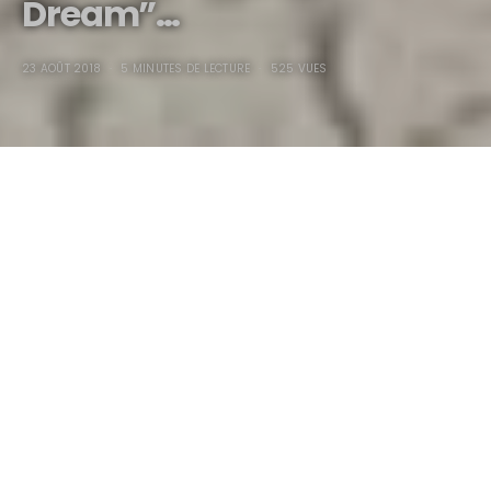
Dream”…
23 AOÛT 2018
5 MINUTES DE LECTURE
525 VUES
1929 Hot-Roadster “Basic-
Dream”…
À le dire vite fait comme ça, ce n’est absolument pas
vendeur, que me taper le bout du monde civilisé pour
prendre un Rod rouillé en photos…, c’est pareil qu’aller en
Syldavie (c’est de l’autre coté de la Serbie) réaliser un
reportage dans un couvent de nonnes en hiver, dirigé par un
pope orthodoxe !