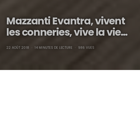
Mazzanti Evantra, vivent
les conneries, vive la vie…
22 AOÛT 2018
14 MINUTES DE LECTURE
986 VUES
Mazzanti Evantra, vivent
les conneries, vive la vie…
Un jour de 2012, j’avais rendez-vous pour la troisième fois
de ma chienne de vie, Via Maremmana 10, zi Gello,
Pontedera (Pise-Italie), avec Luca Mazzanti, dans son