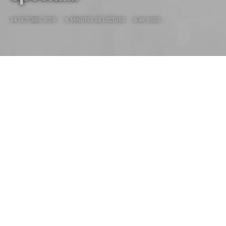
24 OCTOBRE 2016
6 MINUTES DE LECTURE
6.4K VUES
1948 Norman Timbs Spécial…
La Norman Timbs spécial apparue en 1948, est l’une
des plus bizarre, étrange mais élégante voiture
personnalisée jamais créée, un projet déjanté qui a pris
plus de trois ans.
Norman E. Timbs, Ingénieur en mécanique, avait la
trempe d’un designer d’exception.
Il avait travaillé avec Preston Tucker
.