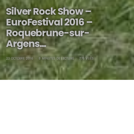
Silver Rock Show –
EuroFestival 2016 –
Roquebrune-sur-
Argens…
23 OCTOBRE 2016
8 MINUTES DE LECTURE
776 VUES
Silver Rock Show –
EuroFestival 2016 –
Roquebrune-sur-
Argens…