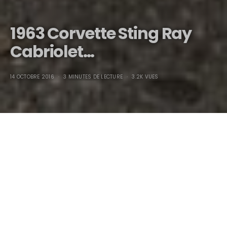
1963 Corvette Sting Ray
Cabriolet…
14 OCTOBRE 2016
3 MINUTES DE LECTURE
3.2K VUES
1963 Corvette Sting Ray
Cabriolet…
Hard-Top & Soft-Top
Historical vehicle with FIA papers
V-8 327ci Rare 4 Speed Manual Gearbox