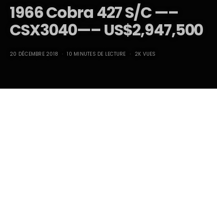
1966 Cobra 427 S/C —–
CSX3040—– US$2,947,500
20 DÉCEMBRE 2018
10 MINUTES DE LECTURE
2K VUES
1966 Cobra 427 S/C # CSX
3040… US$ 2,947,500