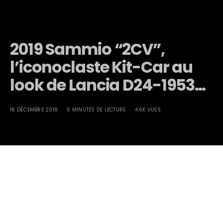
2019 Sammio “2CV”,
l’iconoclaste Kit-Car au
look de Lancia D24-1953…
16 DÉCEMBRE 2018
5 MINUTES DE LECTURE
4.6K VUES
Sammio “2CV”,
l’iconoclaste Kit-Car au
look de Lancia D24-1953…