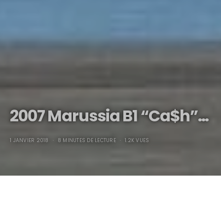
2007 Marussia B1 “Ca$h”…
1 JANVIER 2018
8 MINUTES DE LECTURE
1.2K VUES
2007 Marussia B1
“Ca$h”
…