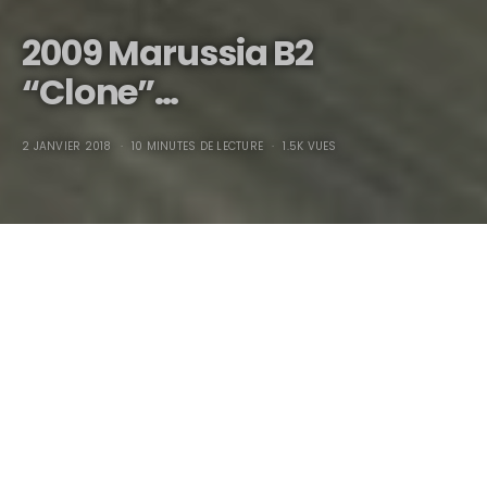
2009 Marussia B2
“Clone”…
2 JANVIER 2018
10 MINUTES DE LECTURE
1.5K VUES
2009 Marussia B2
“Clone”
…
Après mes commentaires sur la Marussia B1, j’aurais pu
vivre en toute quiétude, veiller à mon équilibre spirituel et à
ma sérénité intérieure, j’aurais pu vivre (et vivre vraiment) le