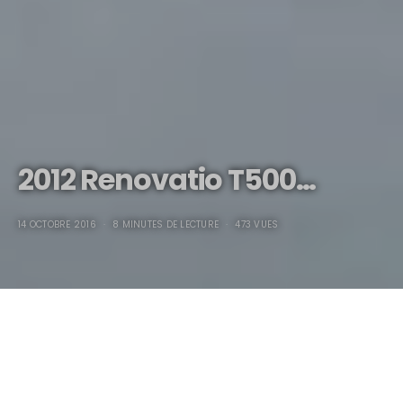
2012 Renovatio T500…
14 OCTOBRE 2016
8 MINUTES DE LECTURE
473 VUES
2012 Renovatio T500…
La voiture de sport Slovène créée par Aljosa Tushek !
Ce qui est bien avec la mondialisation, c’est qu’on a