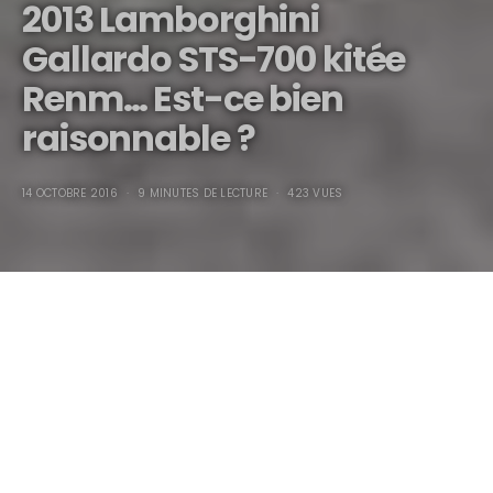
2013 Lamborghini
Gallardo STS-700 kitée
Renm… Est-ce bien
raisonnable ?
14 OCTOBRE 2016
9 MINUTES DE LECTURE
423 VUES
2013 Lamborghini Gallardo STS-700 kitée RenM…
Est-ce bien raisonnable ?
En ce début février, Guy et moi avons écumé les
concessions automobiles pour qu’il retrouve une