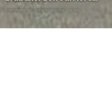
15 SEPTEMBRE 2025
3 MINUTES DE LECTURE
3K VUES
Brubaker Box Van 1970…