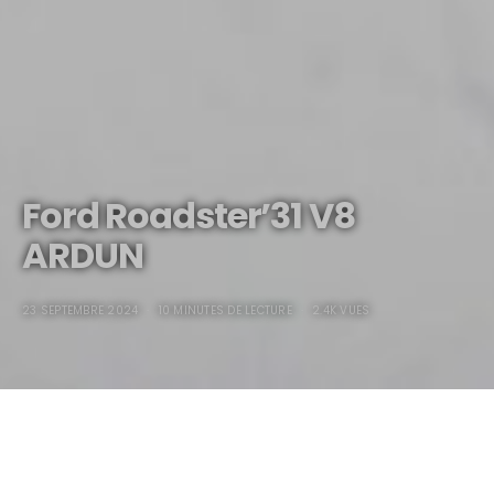
Ford Roadster’31 V8
ARDUN
23 SEPTEMBRE 2024
10 MINUTES DE LECTURE
2.4K VUES
Ford Roadster’31 V8