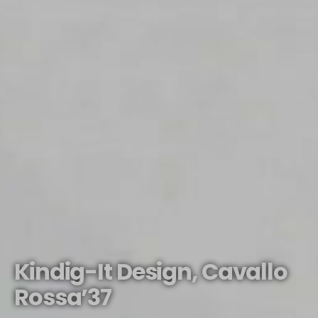
Kindig-It Design, Cavallo
Rossa’37