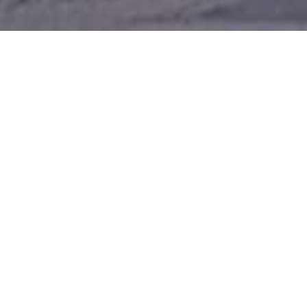
The TopWheels Rod
Coupe story…