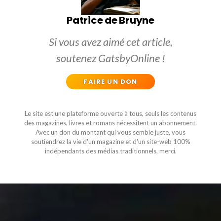
Patrice de Bruyne
Si vous avez aimé cet article,
soutenez GatsbyOnline !
FAIRE UN DON
Le site est une plateforme ouverte à tous, seuls les contenus
des magazines, livres et romans nécessitent un abonnement.
Avec un don du montant qui vous semble juste, vous
soutiendrez la vie d'un magazine et d'un site-web 100%
indépendants des médias traditionnels, merci.