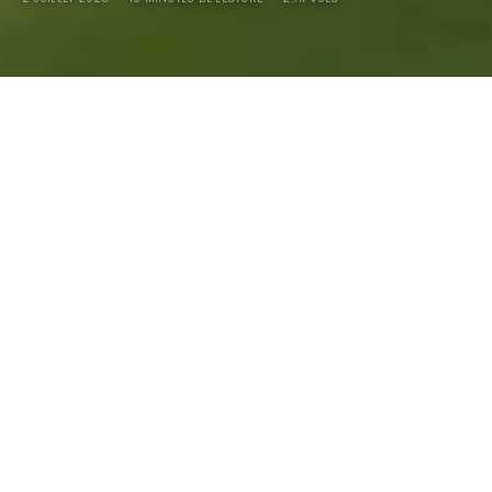
Beradino 1968 : Deus ex
machina…