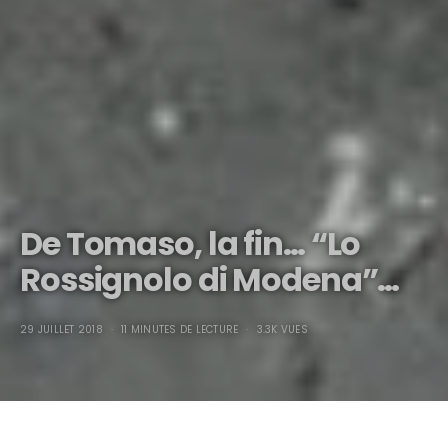
De Tomaso, la fin… “Lo
Rossignolo di Modena”…
29 JUILLET 2018
11 MINUTES DE LECTURE
3.3K VUES