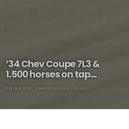
’34 Chev Coupe 7L3 &
1.500 horses on tap…
13 FÉVRIER 2026
7 MINUTES DE LECTURE
3K VUES
’34 Chev Coupe 7L3 &