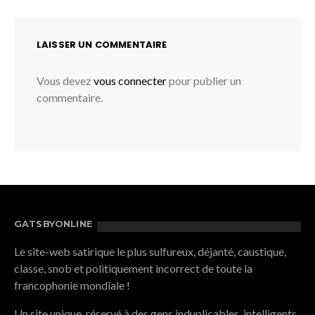
LAISSER UN COMMENTAIRE
Vous devez
vous connecter
pour publier un
commentaire.
GATSBYONLINE
Le site-web satirique le plus sulfureux, déjanté, caustique,
classe, snob et politiquement incorrect de toute la
francophonie mondiale !
Un site unique, réservé à des gens induplicables, intelligents,