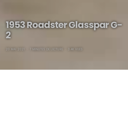
1953 Roadster Glasspar G-
2
20 MAI 2021
7 MINUTES DE LECTURE
3.4K VUES
1950/1953 Glasspar G2‎
LA Glasspar G2 est considérée par de nombreux historiens
automobiles comme étant la réelle première voiture de
production de tout l’univers disposant d’une carrosserie en