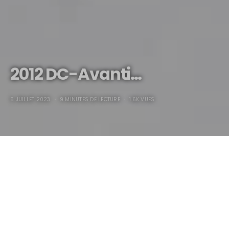
2012 DC-Avanti…
5 JUILLET 2023
9 MINUTES DE LECTURE
1.6K VUES
2012 DC-Avanti…